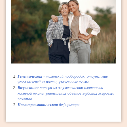
Генетическая
- маленький подбородок, отсутствие
углов нижней челюсти, уложенные скулы
Возрастная
потеря из-за уменьшения плотности
костной ткани, уменьшения объёмов глубоких жировых
пакетов
Посттравматическая
деформация